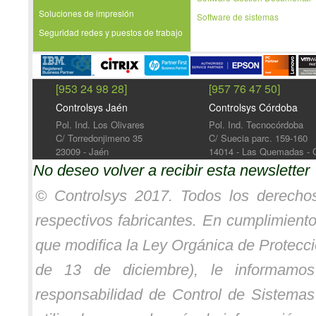
Soluciones de impresión
Software de sistemas
Seguridad redes y puestos de trabajo
[953 24 98 28]
[957 76 47 50]
Controlsys Jaén
Controlsys Córdoba
Pol. Ind. Los Olivares
Pol. Ind. Tecnocórdoba
C/ Torredonjimeno 35
C/ Suecia parc. 159-160
23009 - Jaén
14014 - Las Quemadas - 
No deseo volver a recibir esta newsletter
© Controlsys 2017. Todos los derecho
respectivos fabricantes. En cumplimient
que modifica la Ley Orgánica de Protec
de 13 de diciembre), le informamo
responsabilidad de Control de Sistemas