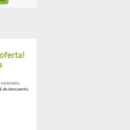
 oferta!
a
r extensión,
 de descuento.