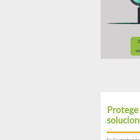
Protege 
solucion
En Controlsys te