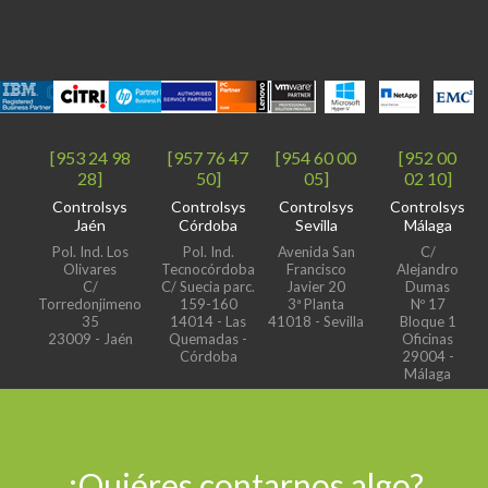
[953 24 98
[957 76 47
[954 60 00
[952 00
28]
50]
05]
02 10]
Controlsys
Controlsys
Controlsys
Controlsys
Jaén
Córdoba
Sevilla
Málaga
Pol. Ind. Los
Pol. Ind.
Avenida San
C/
Olivares
Tecnocórdoba
Francisco
Alejandro
C/
C/ Suecia parc.
Javier 20
Dumas
Torredonjimeno
159-160
3ª Planta
Nº 17
35
14014 - Las
41018 - Sevilla
Bloque 1
23009 - Jaén
Quemadas -
Oficinas
Córdoba
29004 -
Málaga
¿Quiéres contarnos algo?