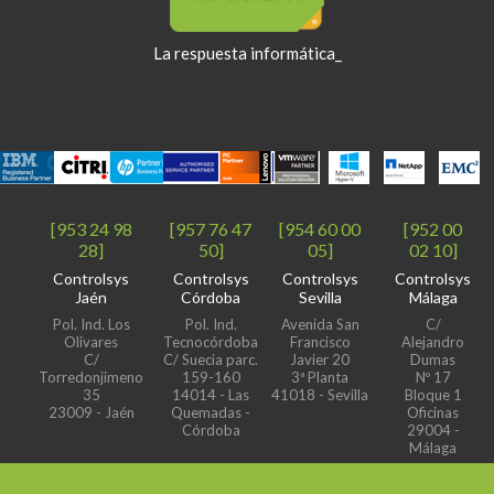
La respuesta informática_
[953 24 98
[957 76 47
[954 60 00
[952 00
28]
50]
05]
02 10]
Controlsys
Controlsys
Controlsys
Controlsys
Jaén
Córdoba
Sevilla
Málaga
Pol. Ind. Los
Pol. Ind.
Avenida San
C/
Olivares
Tecnocórdoba
Francisco
Alejandro
C/
C/ Suecia parc.
Javier 20
Dumas
Torredonjimeno
159-160
3ª Planta
Nº 17
35
14014 - Las
41018 - Sevilla
Bloque 1
23009 - Jaén
Quemadas -
Oficinas
Córdoba
29004 -
Málaga