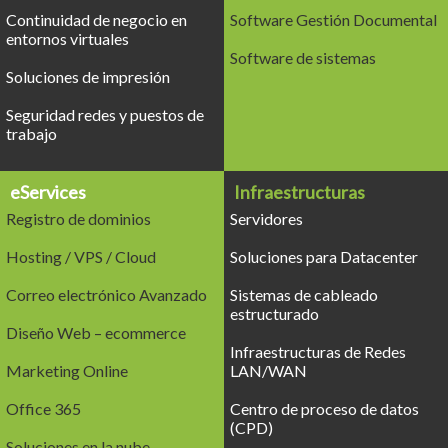
Continuidad de negocio en
Software Gestión Documental
entornos virtuales
Software de sistemas
Soluciones de impresión
Seguridad redes y puestos de
trabajo
eServices
Infraestructuras
Registro de dominios
Servidores
Hosting / VPS / Cloud
Soluciones para Datacenter
Correo electrónico Avanzado
Sistemas de cableado
estructurado
Diseño Web – ecommerce
Infraestructuras de Redes
Marketing Online
LAN/WAN
Office 365
Centro de proceso de datos
(CPD)
Soluciones en la nube