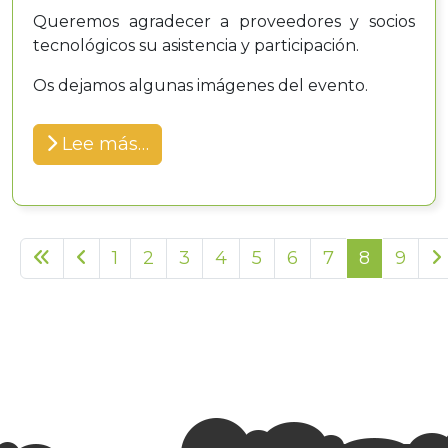
Queremos agradecer a proveedores y socios
tecnológicos su asistencia y participación.
Os dejamos algunas imágenes del evento.
Lee más…
1
2
3
4
5
6
7
8
9
Página 8 de 9