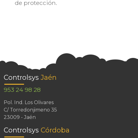
de protección.
Controlsys
Jaén
953 24 98 28
Pol. Ind. Los Olivares
C/ Torredonjimeno 35
23009 - Jaén
Controlsys
Córdoba