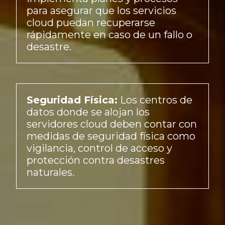
para asegurar que los servicios
cloud puedan recuperarse
rápidamente en caso de un fallo o
desastre.
Seguridad Física:
Los centros de
datos donde se alojan los
servidores cloud deben contar con
medidas de seguridad física como
vigilancia, control de acceso y
protección contra desastres
naturales.