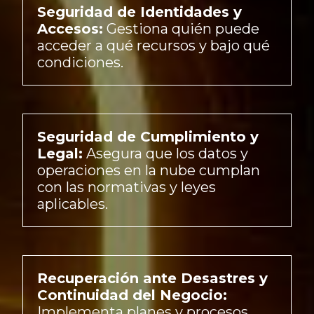
Seguridad de Identidades y
Accesos:
Gestiona quién puede
acceder a qué recursos y bajo qué
condiciones.
Seguridad de Cumplimiento y
Legal:
Asegura que los datos y
operaciones en la nube cumplan
con las normativas y leyes
aplicables.
Recuperación ante Desastres y
Continuidad del Negocio:
Implementa planes y procesos