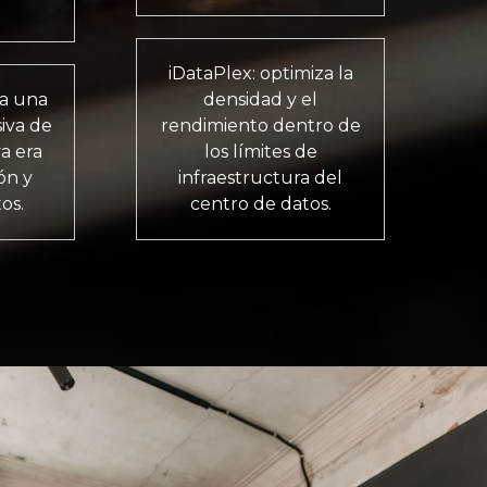
iDataPlex: optimiza la
na una
densidad y el
iva de
rendimiento dentro de
a era
los límites de
ón y
infraestructura del
os.
centro de datos.