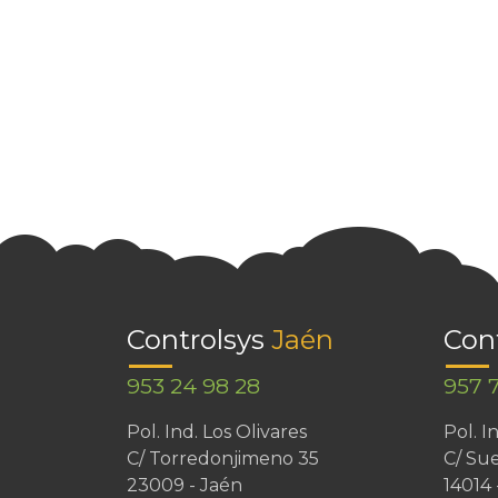
Controlsys
Jaén
Con
953 24 98 28
957 
Pol. Ind. Los Olivares
Pol. 
C/ Torredonjimeno 35
C/ Sue
23009 - Jaén
14014