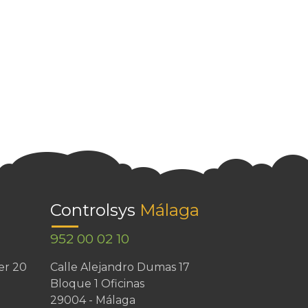
Controlsys
Málaga
952 00 02 10
er 20
Calle Alejandro Dumas 17
Bloque 1 Oficinas
29004 - Málaga