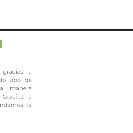
N
gracias a
odo tipo de
na manera
 Gracias a
indamos la