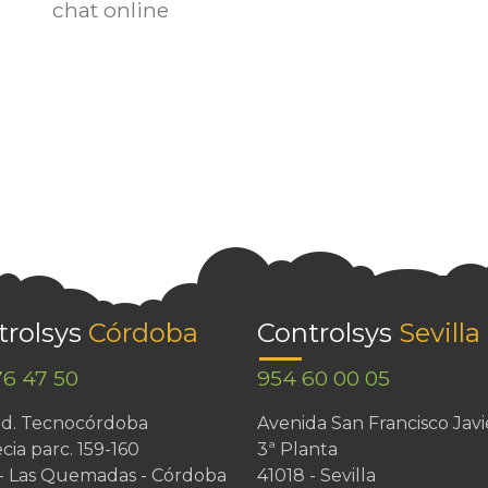
chat online
trolsys
Córdoba
Controlsys
Sevilla
76 47 50
954 60 00 05
Ind. Tecnocórdoba
Avenida San Francisco Javi
cia parc. 159-160
3ª Planta
 - Las Quemadas - Córdoba
41018 - Sevilla