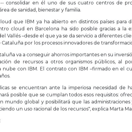
-- consolidar en él uno de sus cuatro centros de pro
rea de sanidad, bienestar y familia.
loud que IBM ya ha abierto en distintos países para d
ro cloud en Barcelona ha sido posible gracias a la e
l Vallés –desde el que ya se da servicio a diferentes cli
de Cataluña por los procesos innovadores de transformaci
taluña va a conseguir ahorros importantes en su inversió
ación de recursos a otros organismos públicos, al p
a nube con IBM. El contrato con IBM –firmado en el c
años.
blicas se encuentran ante la imperiosa necesidad de 
ará posible que se cumplan todos esos requisitos: ofrece
 mundo global y posibilitará que las administracione
aciendo un uso racional de los recursos", explica Marta M
: