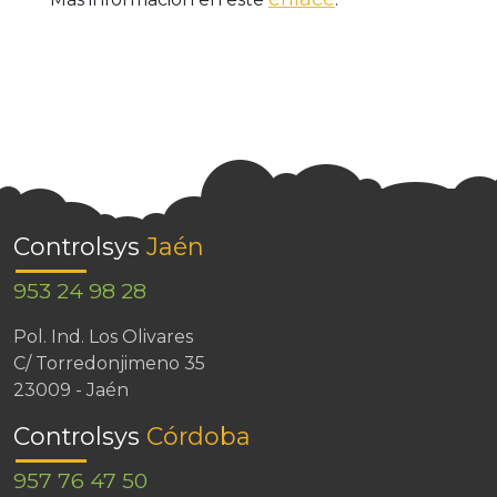
Controlsys
Jaén
953 24 98 28
Pol. Ind. Los Olivares
C/ Torredonjimeno 35
23009 - Jaén
Controlsys
Córdoba
957 76 47 50