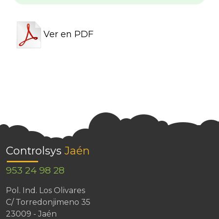
Ver en PDF
Controlsys
Jaén
953 24 98 28
Pol. Ind. Los Olivares
C/ Torredonjimeno 35
23009 - Jaén