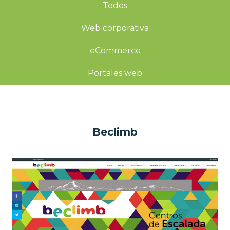
Todos
Web corporativa
eCommerce
Portales web
Beclimb