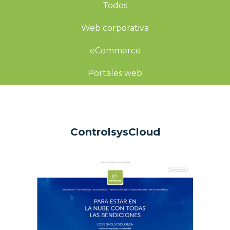
Todos
Web corporativa
eCommerce
Portales web
ControlsysCloud