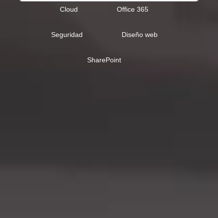
Type 2 or more characters fo
Cloud
Office 365
Seguridad
Diseño web
SharePoint