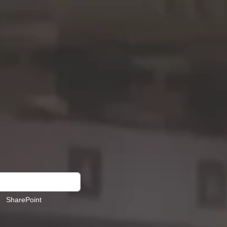
r results.
SharePoint