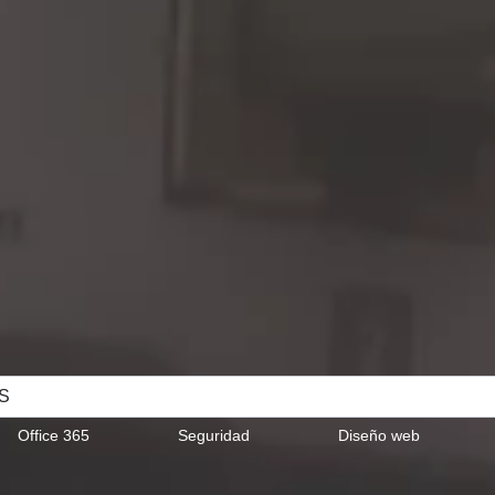
Type 2 or more characters fo
Office 365
Seguridad
Diseño web