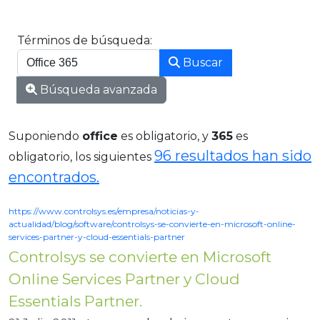
Formulario de búsqueda
Términos de búsqueda:
Buscar
Type 2 or more characters for results.
Búsqueda avanzada
Suponiendo
office
es obligatorio
, y
365
es
96 resultados han sido
obligatorio
, los siguientes
encontrados.
https://www.controlsys.es/empresa/noticias-y-
actualidad/blog/software/controlsys-se-convierte-en-microsoft-online-
services-partner-y-cloud-essentials-partner
Controlsys se convierte en Microsoft
Online Services Partner y Cloud
Essentials Partner.