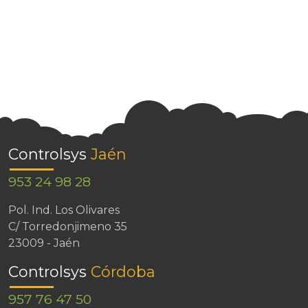
Controlsys
Jaén
953 24 98 28
Pol. Ind. Los Olivares
C/ Torredonjimeno 35
23009 - Jaén
Controlsys
Córdoba
957 76 47 50