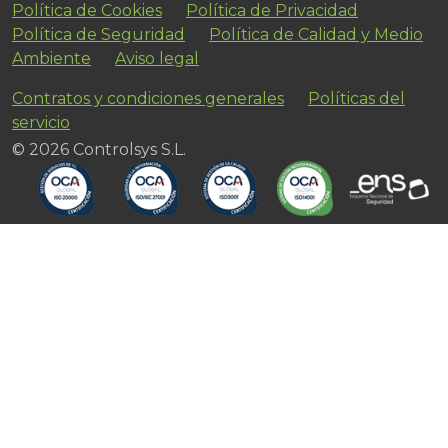
Política de Cookies
Política de Privacidad
Política de Seguridad
Política de Calidad y Medio
Ambiente
Aviso legal
Contratos y condiciones generales
Políticas del
servicio
© 2026 Controlsys S.L.