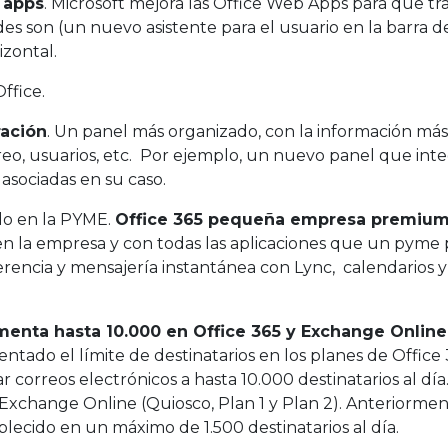
 apps
. Microsoft mejora las Office Web Apps para que t
s son (un nuevo asistente para el usuario en la barra de
izontal.
ffice.
ración
. Un panel más organizado, con la información má
eo, usuarios, etc. Por ejemplo, un nuevo panel que integ
asociadas en su caso.
do en la PYME.
Office 365 pequeña empresa premiu
re en la empresa y con todas las aplicaciones que un pym
ferencia y mensajería instantánea con Lync, calendarios 
ementa hasta 10.000 en Office 365 y Exchange Online
entado el límite de destinatarios en los planes de Office 3
 correos electrónicos a hasta 10.000 destinatarios al día
Exchange Online (Quiosco, Plan 1 y Plan 2). Anteriormente
blecido en un máximo de 1.500 destinatarios al día.