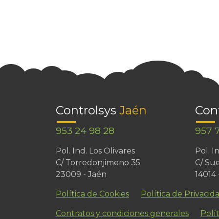
Controlsys
Jaén
Con
953 24 98 28
957 
Pol. Ind. Los Olivares
Pol. 
C/ Torredonjimeno 35
C/ Sue
23009 - Jaén
14014
Política de Cookies
Política de Privacid
Contratos y condiciones generales
Polít