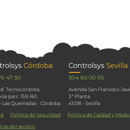
trolsys
Córdoba
Controlsys
Sevilla
76 47 50
954 60 00 05
Ind. Tecnocórdoba
Avenida San Francisco Javi
cia parc. 159-160
3ª Planta
 - Las Quemadas - Córdoba
41018 - Sevilla
ad
Política de Seguridad
Política de Calidad y Medi
icas del servicio