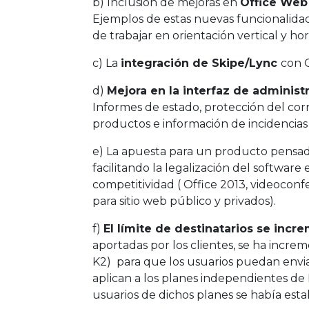
b) Inclusión de mejoras en
Office Web
Ejemplos de estas nuevas funcionalidade
de trabajar en orientación vertical y hor
c) La
integración de Skipe/Lync
con O
d)
Mejora en la interfaz de administ
Informes de estado, protección del corr
productos e información de incidencias 
e) La apuesta para un producto pensa
facilitando la legalización del softwa
competitividad ( Office 2013, videocon
para sitio web público y privados).
f)
El límite de destinatarios se incr
aportadas por los clientes, se ha increm
K2) para que los usuarios puedan enviar
aplican a los planes independientes de 
usuarios de dichos planes se había esta