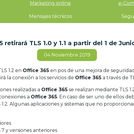
Marketing online
e-Com
Mensajes técnicos
Segu
5 retirará TLS 1.0 y 1.1 a partir del 1 de Jun
04
Noviembre 2019
TLS 1.2 en
Office 365
en pos de una mejora de seguridad en
rá la conexión a los servicios de
Office 365
a través de TL
iones realizadas a
Office 365
se realizan mediante TLS 1
s conexiones a
Office 365
. En caso de ser uno de ellos deb
 1.2. Algunas aplicaciones y sistemas que no proporcionan
iores
7 y versiones anteriores