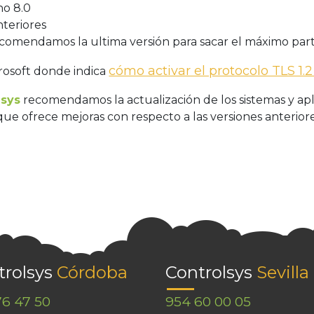
no 8.0
nteriores
ecomendamos la ultima versión para sacar el máximo part
cómo activar el protocolo TLS 1.
rosoft donde indica
lsys
recomendamos la actualización de los sistemas y apl
 que ofrece mejoras con respecto a las versiones anterior
trolsys
Córdoba
Controlsys
Sevilla
76 47 50
954 60 00 05