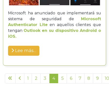
Microsoft ha anunciado que implementará su
sistema de seguridad de
Microsoft
Authenticator Lite
en aquellos clientes que
tengan
Outlook en su dispositivo Android o
iOS.
Lee más…
1
2
3
4
5
6
7
8
9
1
Página 4 de 40